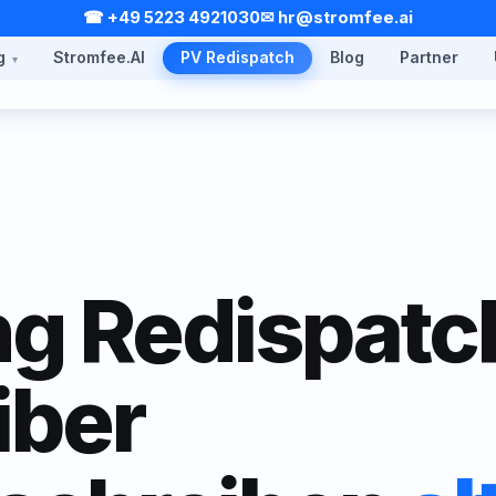
☎ +49 5223 4921030
✉ hr@stromfee.ai
g
Stromfee.AI
PV Redispatch
Blog
Partner
g Redispatc
iber