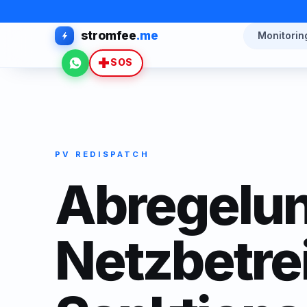
stromfee
.me
Monitorin
WhatsApp
SOS
PV REDISPATCH
Abregelun
Netzbetre