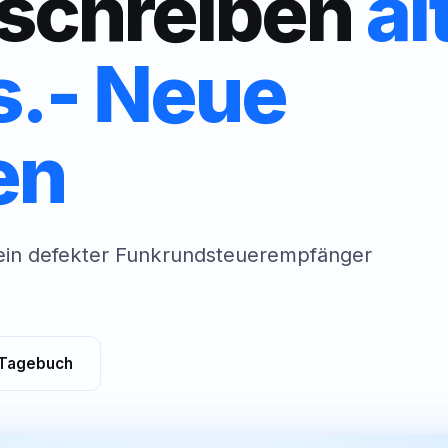
schreiben
al
s.- Neue
en
 ein defekter Funkrundsteuerempfänger
Tagebuch