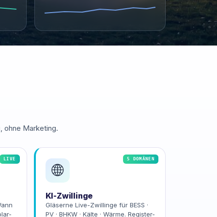
u, ohne Marketing.
LIVE
5 DOMÄNEN
🌐
KI-Zwillinge
Wann
Gläserne Live-Zwillinge für BESS ·
lar-
PV · BHKW · Kälte · Wärme. Register-