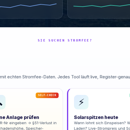
SIE SUCHEN STROMFEE?
 mit echten Stromfee-Daten. Jedes Tool läuft live, Register-gena
SELF-CHECK

⚡
ne Anlage prüfen
Solarspitzen heute
R-Nr eingeben → §51-Verlust in
Wann lohnt sich Einspeisen? 
chadenshöhe, Speicher-
Laden? Live-Strompreis und So