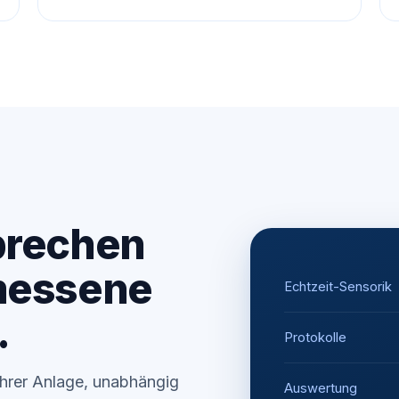
prechen
messene
Echtzeit-Sensorik
.
Protokolle
Ihrer Anlage, unabhängig
Auswertung