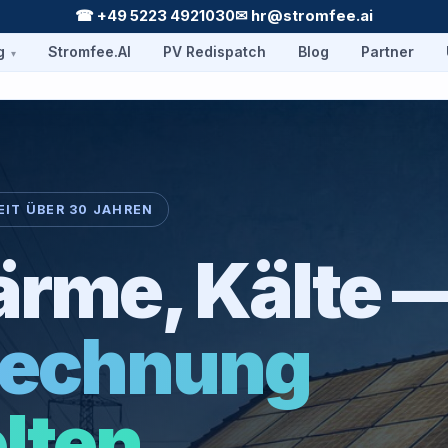
☎ +49 5223 4921030
✉ hr@stromfee.ai
g
Stromfee.AI
PV Redispatch
Blog
Partner
EIT ÜBER 30 JAHREN
ärme, Kälte 
rechnung
lten.