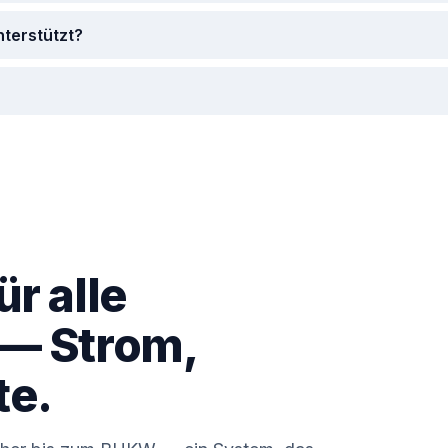
terstützt?
r alle
 — Strom,
te.