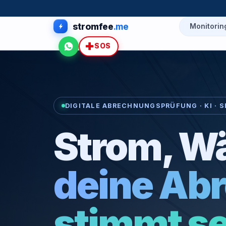
stromfee
.me
Monitorin
WhatsApp
SOS
DIGITALE ABRECHNUNGSPRÜFUNG · KI · S
Strom, W
deine Ab
stimmt se