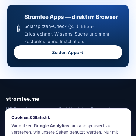
Stromfee Apps — direkt im Browser
📱
Solarspitzen-Check (§51), BESS-
Erlösrechner, Wissens-Suche und mehr —
kostenlos, ohne Installation.
Zu den Apps →
stromfee.me
HR Energiemanagement GmbH · Holger Roswandowicz
Bünde, Deutschland · 05223-4921030 · hr@stromfee.ai
Cookies & Statistik
Apps
Energiemonitoring
Netzanalyse
Blog
Über uns
Kontakt
Wir nutzen
Google Analytics
, um anonymisiert zu
Impressum
AGB
Datenschutz
verstehen, wie unsere Seiten genutzt werden. Nur mit