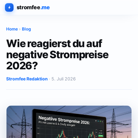
stromfee
.me
Home
›
Blog
Wie reagierst du auf
negative Strompreise
2026?
Stromfee Redaktion
· 5. Juli 2026