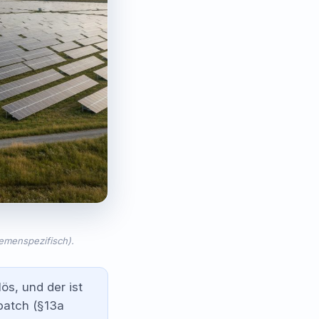
hemenspezifisch).
s, und der ist
spatch (§13a