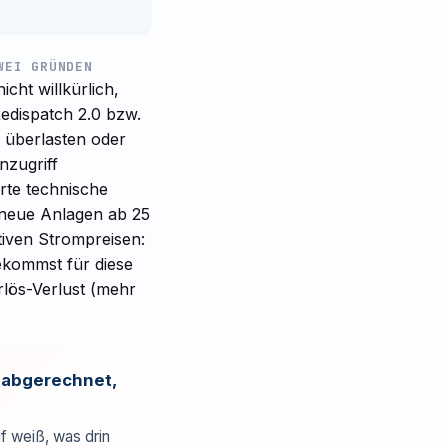
WEI GRÜNDEN
cht willkürlich,
Redispatch 2.0 bzw.
 überlasten oder
nzugriff
rte technische
h neue Anlagen ab 25
iven Strompreisen:
bekommst für diese
rlös-Verlust (mehr
h abgerechnet,
f weiß, was drin