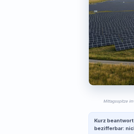
Mittagsspitze im
Kurz beantworte
bezifferbar
:
nic