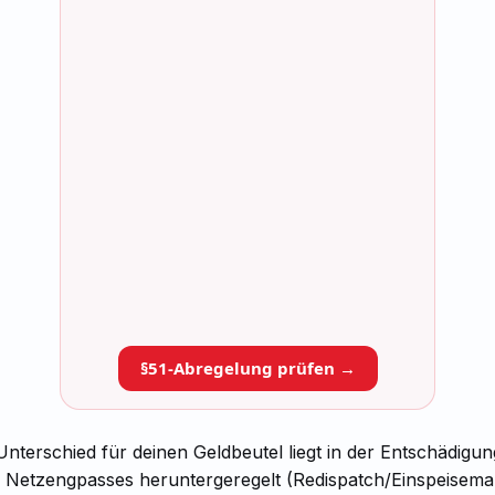
§51-Abregelung prüfen →
nterschied für deinen Geldbeutel liegt in der Entschädigun
 Netzengpasses heruntergeregelt (Redispatch/Einspeisema