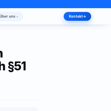
Über uns
Kontakt
n
h §51