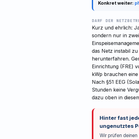
Konkret weiter:
p
DARF DER NETZBETR
Kurz und ehrlich: Ja
sondern nur in zwei
Einspeisemanagemen
das Netz instabil z
herunterfahren. Ge
Einrichtung (FRE) v
kWp brauchen eine 
Nach §51 EEG (Solar
Stunden keine Vergü
dazu oben in diesem 
Hinter fast je
ungenutztes Po
Wir prüfen deinen 