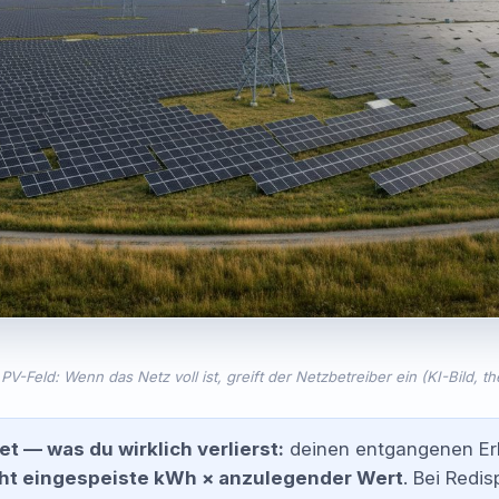
 PV-Feld: Wenn das Netz voll ist, greift der Netzbetreiber ein (KI-Bild, t
t — was du wirklich verlierst:
deinen entgangenen Erlö
ht eingespeiste kWh × anzulegender Wert
. Bei Redi