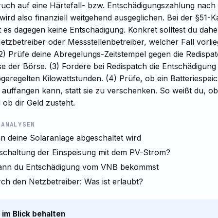
ruch auf eine Härtefall- bzw. Entschädigungszahlung nach
ird also finanziell weitgehend ausgeglichen. Bei der §51
bt es dagegen keine Entschädigung. Konkret solltest du dahe
etzbetreiber oder Messstellenbetreiber, welcher Fall vorli
(2) Prüfe deine Abregelungs-Zeitstempel gegen die Redisp
e der Börse. (3) Fordere bei Redispatch die Entschädigung
geregelten Kilowattstunden. (4) Prüfe, ob ein Batteriespeic
 auffangen kann, statt sie zu verschenken. So weißt du, o
ob dir Geld zusteht.
 ANALYSEN
n deine Solaranlage abgeschaltet wird
bschaltung der Einspeisung mit dem PV-Strom?
ann du Entschädigung vom VNB bekommst
h den Netzbetreiber: Was ist erlaubt?
im Blick behalten