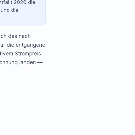
tfällt 2026 die
und die
sich das nach
Für die entgangene
ativem Strompreis
rechnung landen —