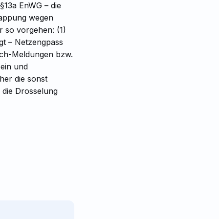
 §13a EnWG – die
-Kappung wegen
r so vorgehen: (1)
egt – Netzengpass
atch-Meldungen bzw.
 ein und
her die sonst
b die Drosselung