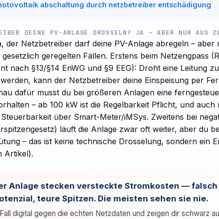
hotovoltaik abschaltung durch netzbetreiber entschädigung
EIBER DEINE PV-ANLAGE DROSSELN? JA – ABER NUR AUS Z
, der Netzbetreiber darf deine PV-Anlage abregeln – aber ni
 gesetzlich geregelten Fällen. Erstens beim Netzengpass (
t nach §13/§14 EnWG und §9 EEG): Droht eine Leitung zu
u werden, kann der Netzbetreiber deine Einspeisung per Fer
nau dafür musst du bei größeren Anlagen eine ferngesteue
orhalten – ab 100 kW ist die Regelbarkeit Pflicht, und auc
Steuerbarkeit über Smart-Meter/iMSys. Zweitens bei negat
spitzengesetz) läuft die Anlage zwar oft weiter, aber du 
tung – das ist keine technische Drosselung, sondern ein E
Artikel).
der Anlage stecken versteckte Stromkosten — falsc
tenzial, teure Spitzen. Die meisten sehen sie nie.
Fall digital gegen die echten Netzdaten und zeigen dir schwarz au