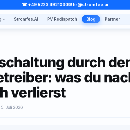
☎ +49 5223 4921030
✉ hr@stromfee.ai
g
Stromfee.AI
PV Redispatch
Blog
Partner
schaltung durch de
treiber: was du nac
h verlierst
 5. Juli 2026