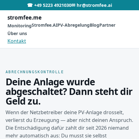
☎ +49 5223 4921030
✉ hr@stromfee.ai
stromfee
.me
Stromfee.AI
PV-Abregelung
Blog
Partner
Monitoring
Über uns
Kontakt
ABRECHNUNGSKONTROLLE
Deine Anlage wurde
abgeschaltet? Dann steht dir
Geld zu.
Wenn der Netzbetreiber deine PV-Anlage drosselt,
verlierst du Erzeugung — aber nicht deinen Anspruch.
Die Entschädigung dafür zahlt dir seit 2026 niemand
mehr automatisch aus: Du musst sie selbst